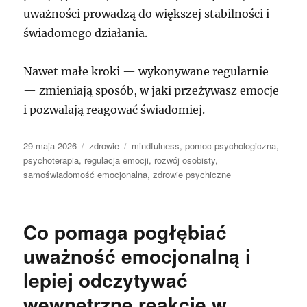
uważności prowadzą do większej stabilności i
świadomego działania.
Nawet małe kroki — wykonywane regularnie
— zmieniają sposób, w jaki przeżywasz emocje
i pozwalają reagować świadomiej.
Data
Kategorie
Tagi
29 maja 2026
zdrowie
mindfulness
,
pomoc psychologiczna
,
publikacji
psychoterapia
,
regulacja emocji
,
rozwój osobisty
,
samoświadomość emocjonalna
,
zdrowie psychiczne
Co pomaga pogłębiać
uważność emocjonalną i
lepiej odczytywać
wewnętrzne reakcje w