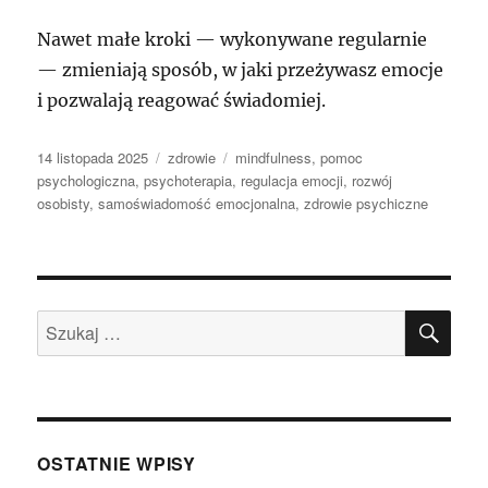
Nawet małe kroki — wykonywane regularnie
— zmieniają sposób, w jaki przeżywasz emocje
i pozwalają reagować świadomiej.
Data
Kategorie
Tagi
14 listopada 2025
zdrowie
mindfulness
,
pomoc
publikacji
psychologiczna
,
psychoterapia
,
regulacja emocji
,
rozwój
osobisty
,
samoświadomość emocjonalna
,
zdrowie psychiczne
SZU
Szukaj:
OSTATNIE WPISY