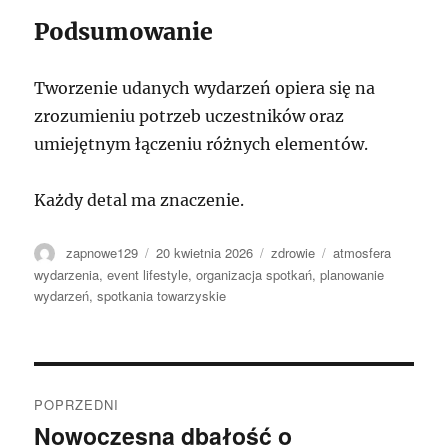
Podsumowanie
Tworzenie udanych wydarzeń opiera się na
zrozumieniu potrzeb uczestników oraz
umiejętnym łączeniu różnych elementów.
Każdy detal ma znaczenie.
Autor
Data
Kategorie
Tagi
zapnowe129
20 kwietnia 2026
zdrowie
atmosfera
publikacji
wydarzenia
,
event lifestyle
,
organizacja spotkań
,
planowanie
wydarzeń
,
spotkania towarzyskie
Nawigacja
POPRZEDNI
wpisu
Nowoczesna dbałość o
Poprzedni