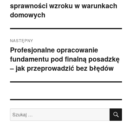
sprawności wzroku w warunkach
wpis:
domowych
NASTĘPNY
Profesjonalne opracowanie
Następny
fundamentu pod finalną posadzkę
wpis:
– jak przeprowadzić bez błędów
SZU
Szukaj: