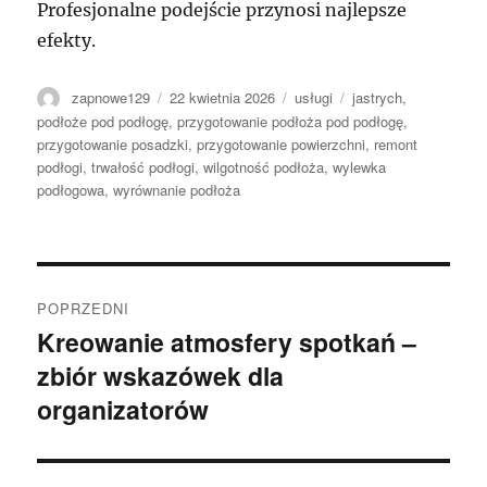
Profesjonalne podejście przynosi najlepsze
efekty.
Autor
Data
Kategorie
Tagi
zapnowe129
22 kwietnia 2026
usługi
jastrych
,
publikacji
podłoże pod podłogę
,
przygotowanie podłoża pod podłogę
,
przygotowanie posadzki
,
przygotowanie powierzchni
,
remont
podłogi
,
trwałość podłogi
,
wilgotność podłoża
,
wylewka
podłogowa
,
wyrównanie podłoża
Nawigacja
POPRZEDNI
wpisu
Kreowanie atmosfery spotkań –
Poprzedni
zbiór wskazówek dla
wpis:
organizatorów