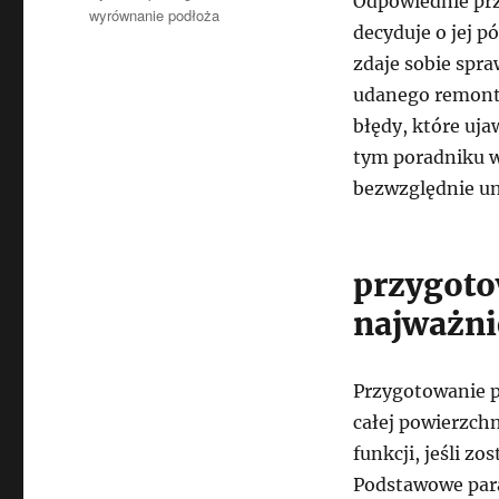
Odpowiednie pr
wyrównanie podłoża
decyduje o jej p
zdaje sobie spr
udanego remontu
błędy, które uja
tym poradniku w
bezwzględnie un
przygoto
najważni
Przygotowanie p
całej powierzchn
funkcji, jeśli z
Podstawowe para