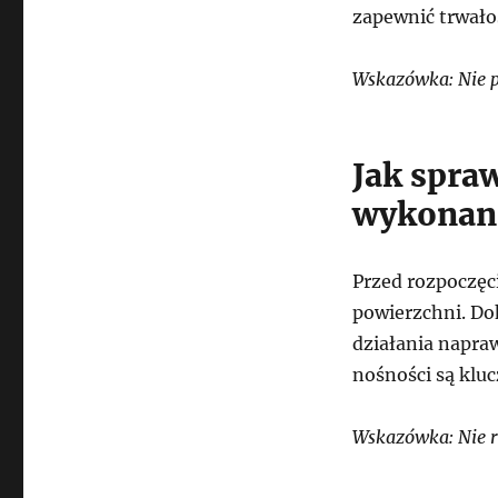
zapewnić trwałoś
Wskazówka: Nie po
Jak spra
wykonan
Przed rozpoczęc
powierzchni. Do
działania napra
nośności są kluc
Wskazówka: Nie r