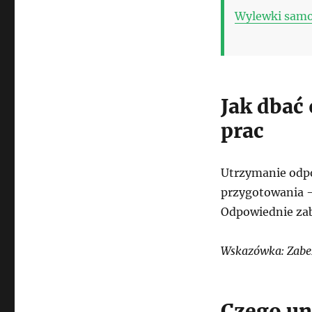
Wylewki samop
Jak dbać
prac
Utrzymanie odpo
przygotowania –
Odpowiednie zab
Wskazówka: Zabez
Czego un