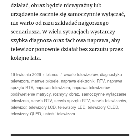
działać, obraz będzie niewyraźny lub
urządzenie zacznie się samoczynnie wyłączać,
nie warto od razu zakładać najgorszego
scenariusza. W wielu sytuacjach wystarczy
szybka diagnoza oraz fachowa naprawa, aby
telewizor ponownie działał bez zarzutu przez
kolejne lata.
Data
Kategorie
Tagi
19 kwietnia 2026
biznes
awarie telewizorów
,
diagnostyka
publikacji
telewizora
,
martwe piksele
,
naprawa elektroniki RTV
,
naprawa
sprzętu RTV
,
naprawa telewizora
,
naprawa telewizorów
,
podświetlenie matrycy
,
rozmyty obraz
,
samoczynne wyłączanie
telewizora
,
serwis RTV
,
serwis sprzętu RTV
,
serwis telewizorów
,
telewizor
,
telewizory LCD
,
telewizory LED
,
telewizory OLED
,
telewizory QLED
,
usterki telewizora