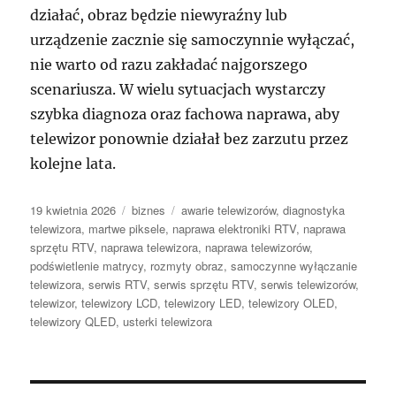
działać, obraz będzie niewyraźny lub
urządzenie zacznie się samoczynnie wyłączać,
nie warto od razu zakładać najgorszego
scenariusza. W wielu sytuacjach wystarczy
szybka diagnoza oraz fachowa naprawa, aby
telewizor ponownie działał bez zarzutu przez
kolejne lata.
Data
Kategorie
Tagi
19 kwietnia 2026
biznes
awarie telewizorów
,
diagnostyka
publikacji
telewizora
,
martwe piksele
,
naprawa elektroniki RTV
,
naprawa
sprzętu RTV
,
naprawa telewizora
,
naprawa telewizorów
,
podświetlenie matrycy
,
rozmyty obraz
,
samoczynne wyłączanie
telewizora
,
serwis RTV
,
serwis sprzętu RTV
,
serwis telewizorów
,
telewizor
,
telewizory LCD
,
telewizory LED
,
telewizory OLED
,
telewizory QLED
,
usterki telewizora