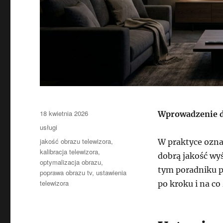
Data
18 kwietnia 2026
Wprowadzenie do
publikacji
Kategorie
usługi
Tagi
jakość obrazu telewizora
,
W praktyce ozna
kalibracja telewizora
,
dobrą jakość wyś
optymalizacja obrazu
,
tym poradniku p
poprawa obrazu tv
,
ustawienia
telewizora
po kroku i na c