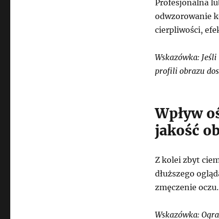
Profesjonalna l
odwzorowanie ko
cierpliwości, ef
Wskazówka: Jeśli
profili obrazu do
Wpływ oś
jakość o
Z kolei zbyt ci
dłuższego ogląda
zmęczenie oczu.
Wskazówka: Ogran