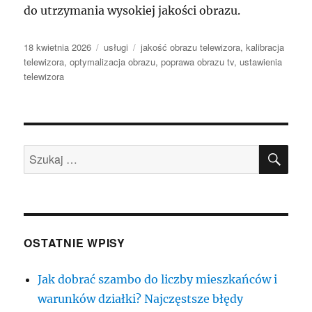
do utrzymania wysokiej jakości obrazu.
Data
Kategorie
Tagi
18 kwietnia 2026
usługi
jakość obrazu telewizora
,
kalibracja
publikacji
telewizora
,
optymalizacja obrazu
,
poprawa obrazu tv
,
ustawienia
telewizora
SZU
Szukaj:
OSTATNIE WPISY
Jak dobrać szambo do liczby mieszkańców i
warunków działki? Najczęstsze błędy